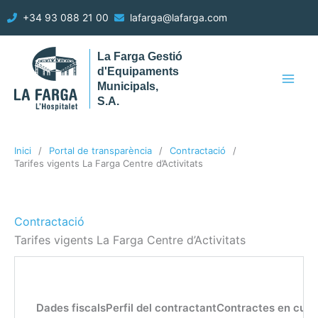
Vés
+34 93 088 21 00
lafarga@lafarga.com
al
contingut
La Farga Gestió
d'Equipaments
Municipals,
S.A.
Inici
Portal de transparència
Contractació
Tarifes vigents La Farga Centre d’Activitats
Contractació
Tarifes vigents La Farga Centre d’Activitats
Dades fiscals
Perfil del contractant
Contractes en curs