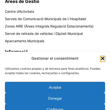
Àrees de Gestió
Centre d’Activitats
Serveis de Comunicació Municipals de L’Hospitalet
Zones AIRE (Àrees Integrals Regulació Estacionaments)
Servei de retirada de vehicles i Dipòsit Municipal
Aparcaments Municipals
Informació
Gestionar el consentiment
Contacta amb nosaltres
Utilizamos cookies propias y de terceros para fines analíticos. Puedes
Política de privacitat
aceptar todas las cookies, rechazarlas o configurarlas.
Política de Cookies
Aceptar
Denegar
Copyright © 2026 La Farga Gestió d'Equipaments
Configurar