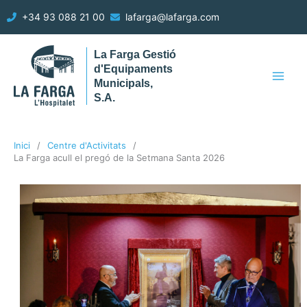
Vés
+34 93 088 21 00
lafarga@lafarga.com
al
contingut
La Farga Gestió
d'Equipaments
Municipals,
S.A.
Inici
Centre d'Activitats
La Farga acull el pregó de la Setmana Santa 2026