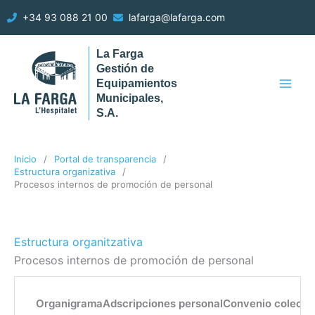
Ir
+34 93 088 21 00
lafarga@lafarga.com
al
contenido
La Farga
Gestión de
Equipamientos
Municipales,
S.A.
Inicio
Portal de transparencia
Estructura organizativa
Procesos internos de promoción de personal
Estructura organitzativa
Procesos internos de promoción de personal
Organigrama
Adscripciones personal
Convenio colecti