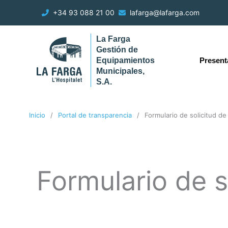
Ir
+34 93 088 21 00
lafarga@lafarga.com
al
contenido
La Farga
Gestión de
Present
Equipamientos
Municipales,
S.A.
Inicio
Portal de transparencia
Formulario de solicitud de
Formulario de s