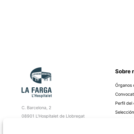
Sobre 
Órganos 
Convocat
Perfil del
C. Barcelona, 2
Selección
08901 L'Hospitalet de Llobregat
Canal éti
Telf. 93 088 21 00
Portal de
Email: lafarga@lafarga.com