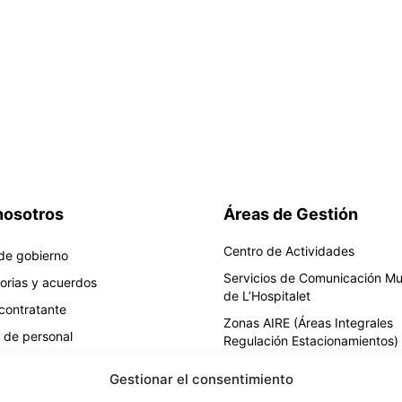
nosotros
Áreas de Gestión
Centro de Actividades
de gobierno
Servicios de Comunicación Mu
orias y acuerdos
de L’Hospitalet
 contratante
Zonas AIRE (Áreas Integrales
 de personal
Regulación Estacionamientos)
co
Servicio de retirada de vehícu
Gestionar el consentimiento
Depósito Municipal
 transparencia